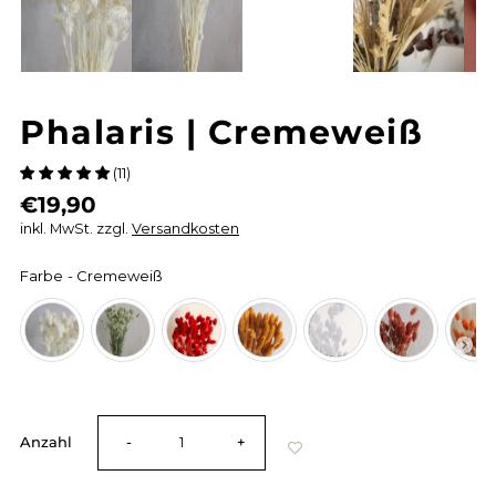
Phalaris | Cremeweiß
(11)
€19,90
inkl. MwSt. zzgl.
Versandkosten
Farbe
-
Cremeweiß
Farbe
Verringere
Erhöhe
Anzahl
-
+
die
die