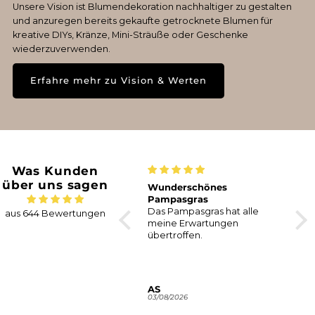
Unsere Vision ist Blumendekoration nachhaltiger zu gestalten
und anzuregen bereits gekaufte getrocknete Blumen für
kreative DIYs, Kränze, Mini-Sträuße oder Geschenke
wiederzuverwenden.
Erfahre mehr zu Vision & Werten
Was Kunden
über uns sagen
Hortensien | 1 Bund | Natur
Wunderschönes
Seh
Pampasgras
Tro
Das Pampasgras hat alle
Endl
aus 644 Bewertungen
meine Erwartungen
mehr
übertroffen.
Nicole K.
AS
An
06/08/2026
03/08/2026
30/0