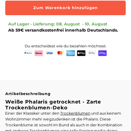
Menge
Menge
Auf Lager - Lieferung: 08. August  - 10. August 
für
für
Ab 59€ versandkostenfrei innerhalb Deutschlands.
Phalaris
Phalaris
|
|
Cremeweiß
Cremeweiß
Artikelbeschreibung
Weiße Phalaris getrocknet - Zarte
Trockenblumen-Deko
Einer der Klassiker unter den
Trockenblumen
und aus keinem
Wohnzimmer mehr wegzudenken ist die Phalaris. Diese
Trockenblume ist sowohl im Bund als auch in der Kombination
mit anderen Trockenblumen eine tolle Ergänzung für deine