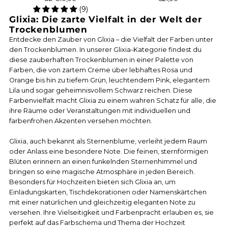
(9)
Glixia: Die zarte Vielfalt in der Welt der
Trockenblumen
Entdecke den Zauber von Glixia – die Vielfalt der Farben unter
den Trockenblumen. In unserer Glixia-Kategorie findest du
diese zauberhaften Trockenblumen in einer Palette von
Farben, die von zartem Creme über lebhaftes Rosa und
Orange bis hin zu tiefem Grün, leuchtendem Pink, elegantem
Lila und sogar geheimnisvollem Schwarz reichen. Diese
Farbenvielfalt macht Glixia zu einem wahren Schatz für alle, die
ihre Räume oder Veranstaltungen mit individuellen und
farbenfrohen Akzenten versehen möchten.
Glixia, auch bekannt als Sternenblume, verleiht jedem Raum
oder Anlass eine besondere Note. Die feinen, sternförmigen
Blüten erinnern an einen funkelnden Sternenhimmel und
bringen so eine magische Atmosphäre in jeden Bereich.
Besonders für Hochzeiten bieten sich Glixia an, um
Einladungskarten, Tischdekorationen oder Namenskärtchen
mit einer natürlichen und gleichzeitig eleganten Note zu
versehen. Ihre Vielseitigkeit und Farbenpracht erlauben es, sie
perfekt auf das Farbschema und Thema der Hochzeit