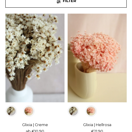
FILTER
Farbe
Farbe
Glixia | Creme
Glixia | Hellrosa
ab €10,90
€21,90