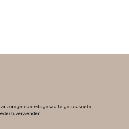
d anzuregen bereits gekaufte getrocknete
wiederzuverwenden.