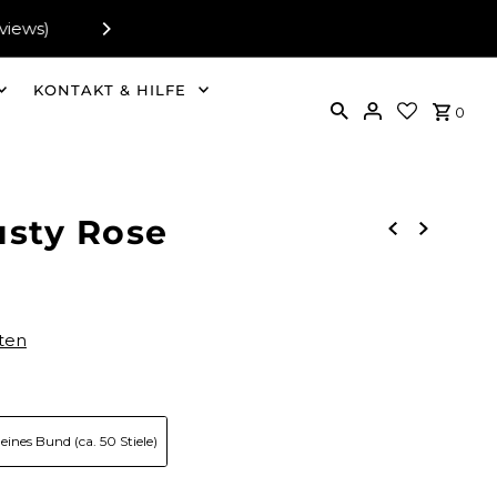
Versandkostenfre
KONTAKT & HILFE
0
usty Rose
ten
leines Bund (ca. 50 Stiele)