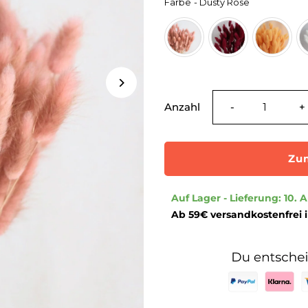
Farbe
-
Dusty Rose
Farbe
Verringere
E
Anzahl
-
+
die
d
Menge
M
für
f
Ab 59€ versandkostenfrei 
Lagurus
L
|
|
Dusty
D