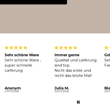
Sehr schöne Ware
Immer gerne
Gr
Sehr schöne Ware ,
Qualität und Lieferung
Seh
super schnelle
sind top.
Fa
Lieferung
Nicht das erste und
nicht das letzte Mal!
Anonym
Julia M.
Bi
27/07/2026
22/07/2026
20/