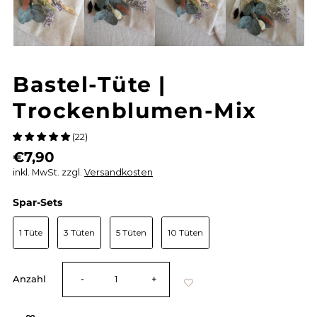
Bastel-Tüte |
Trockenblumen-Mix
(22)
€7,90
inkl. MwSt. zzgl.
Versandkosten
Spar-Sets
Spar-Sets
1 Tüte
3 Tüten
5 Tüten
10 Tüten
Verringere
Erhöhe
Anzahl
-
+
die
die