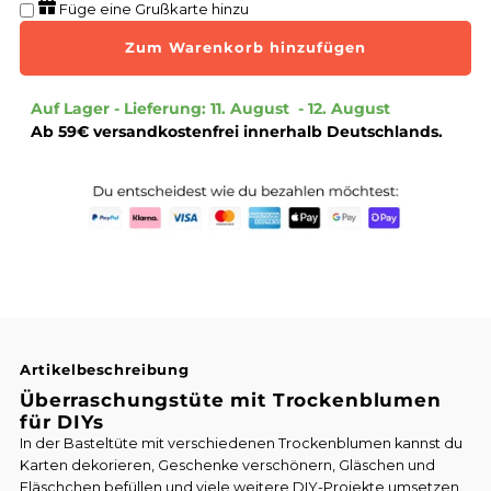
Füge eine Grußkarte hinzu
Menge
Menge
für
für
Auf Lager - Lieferung: 11. August  - 12. August 
Ab 59€ versandkostenfrei innerhalb Deutschlands.
Bastel-
Bastel-
Tüte
Tüte
|
|
Trockenblumen-
Trockenblumen-
Mix
Mix
Artikelbeschreibung
Überraschungstüte mit Trockenblumen
für DIYs
In der Basteltüte mit verschiedenen Trockenblumen kannst du
Karten dekorieren, Geschenke verschönern, Gläschen und
Fläschchen befüllen und viele weitere DIY-Projekte umsetzen.