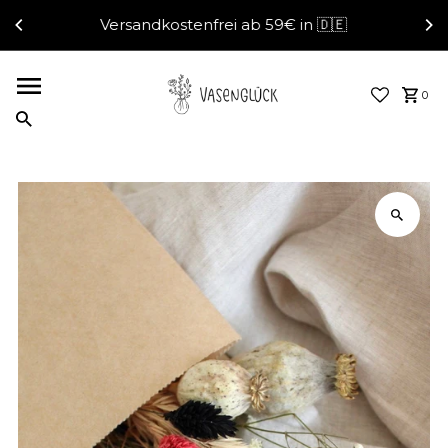
Versandkostenfrei ab 59€ in 🇩🇪
Direkt zum Inhalt
0