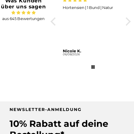
Was Kunden
über uns sagen
Trockenblumenstrauss „No.
Hortensien | 1 Bund | Natur
Wun
137“ in Rosa und Gelb mit
Pam
Craspedia
Das 
aus 645 Bewertungen
mei
über
Louise F.
Nicole K.
AS
07/08/2026
06/08/2026
03/0
NEWSLETTER-ANMELDUNG
10% Rabatt auf deine