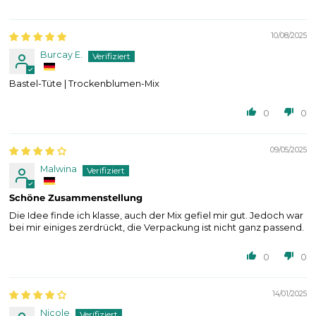
Sort by
10/08/2025
Burcay E.
Bastel-Tüte | Trockenblumen-Mix
0
0
09/05/2025
Malwina
Schöne Zusammenstellung
Die Idee finde ich klasse, auch der Mix gefiel mir gut. Jedoch war
bei mir einiges zerdrückt, die Verpackung ist nicht ganz passend.
0
0
14/01/2025
Nicole