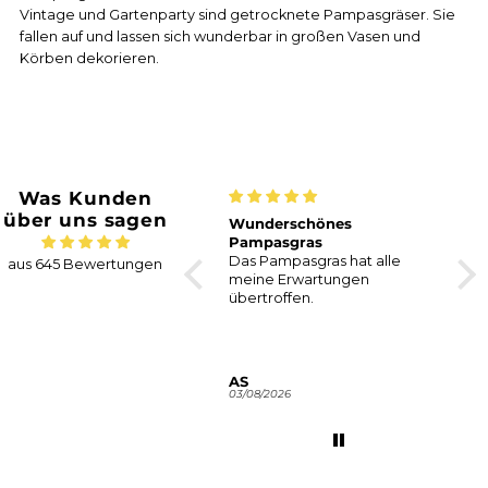
Vintage und Gartenparty sind getrocknete Pampasgräser. Sie
fallen auf und lassen sich wunderbar in großen Vasen und
Körben dekorieren.
Was Kunden
über uns sagen
Hortensien | 1 Bund | Natur
Wunderschönes
Seh
Pampasgras
Tro
Das Pampasgras hat alle
Endl
aus 645 Bewertungen
meine Erwartungen
meh
übertroffen.
Nicole K.
AS
An
06/08/2026
03/08/2026
30/0