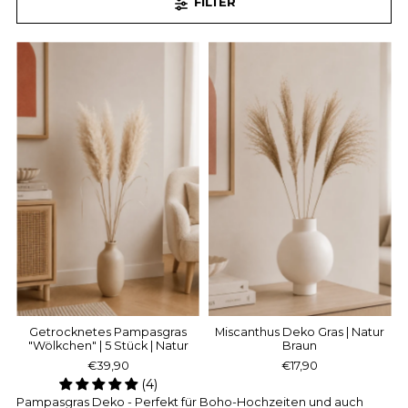
FILTER
Getrocknetes Pampasgras
Miscanthus Deko Gras | Natur
"Wölkchen" | 5 Stück | Natur
Braun
€39,90
€17,90
(4)
Pampasgras Deko - Perfekt für Boho-Hochzeiten und auch