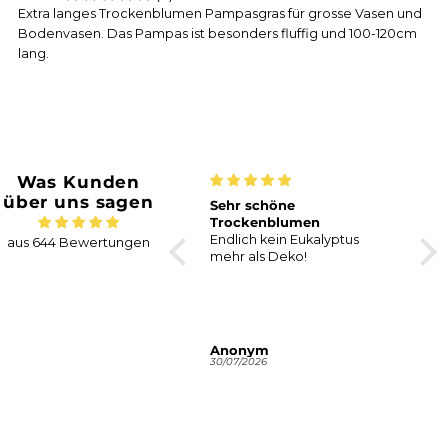
Extra langes Trockenblumen Pampasgras für grosse Vasen und
Bodenvasen. Das Pampas ist besonders fluffig und 100-120cm
lang.
Was Kunden
über uns sagen
Wunderschönes
Sehr schöne
Sch
Pampasgras
Trockenblumen
tol
Das Pampasgras hat alle
Endlich kein Eukalyptus
Schn
aus 644 Bewertungen
meine Erwartungen
mehr als Deko!
toll
übertroffen.
gena
abg
sch
AS
Anonym
Ulri
03/08/2026
30/07/2026
30/0