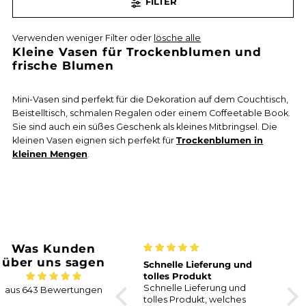
FILTER
Verwenden weniger Filter oder
lösche alle
Kleine Vasen für Trockenblumen und
frische Blumen
Mini-Vasen sind perfekt für die Dekoration auf dem Couchtisch,
Beistelltisch, schmalen Regalen oder einem Coffeetable Book.
Sie sind auch ein süßes Geschenk als kleines Mitbringsel. Die
kleinen Vasen eignen sich perfekt für
Trockenblumen in
kleinen Mengen
.
Was Kunden
über uns sagen
Sehr schöne
Schnelle Lieferung und
Wär
Trockenblumen
tolles Produkt
Supe
Endlich kein Eukalyptus
Schnelle Lieferung und
herz
aus 643 Bewertungen
mehr als Deko!
tolles Produkt, welches
Päck