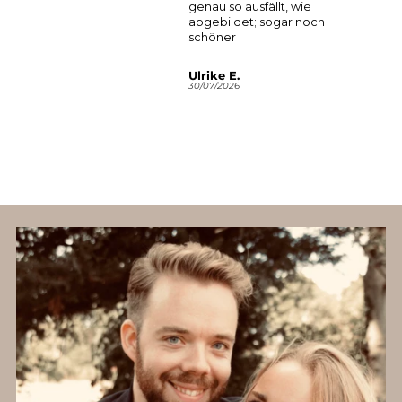
genau so ausfällt, wie
und
abgebildet; sogar noch
Euka
schöner
Herz
best
Eink
Anonym
Ulrike E.
Tanj
30/07/2026
30/07/2026
29/0